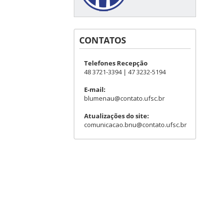
CONTATOS
Telefones Recepção
48 3721-3394 | 47 3232-5194
E-mail:
blumenau@contato.ufsc.br
Atualizações do site:
comunicacao.bnu@contato.ufsc.br