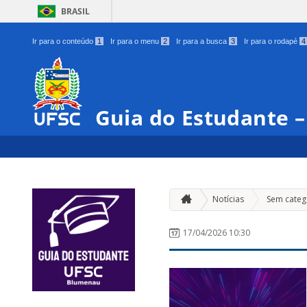
BRASIL
Ir para o conteúdo
1
Ir para o menu
2
Ir para a busca
3
Ir para o rodapé
4
Guia do Estudante 
Notícias
Sem categ
17/04/2026 10:30