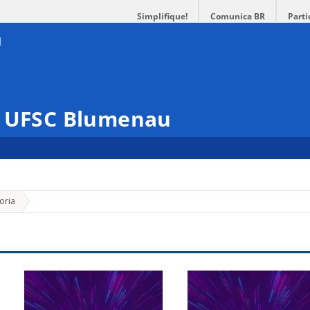
Simplifique!
Comunica BR
Parti
– UFSC Blumenau
»
oria