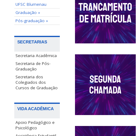
UFSC Blumenau
Graduação »
Pós-graduação »
SECRETARIAS
Secretaria Acadêmica
Secretaria de Pós-
Graduação
Secretaria dos
Colegiados dos
Cursos de Graduação
VIDA ACADÊMICA
Apoio Pedagógico e
Psicológico
Assistência Estudantil