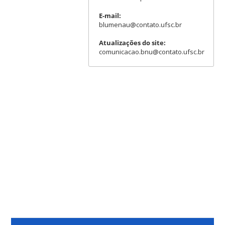
E-mail:
blumenau@contato.ufsc.br
Atualizações do site:
comunicacao.bnu@contato.ufsc.br