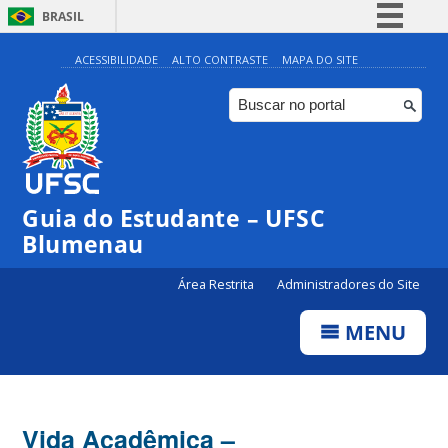
BRASIL
Simplifique!
ACESSIBILIDADE
ALTO CONTRASTE
MAPA DO SITE
Comunica BR
Participe
Acesso à informação
Legislação
Guia do Estudante – UFSC
Canais
Blumenau
Área Restrita
Administradores do Site
MENU
Vida Acadêmica –