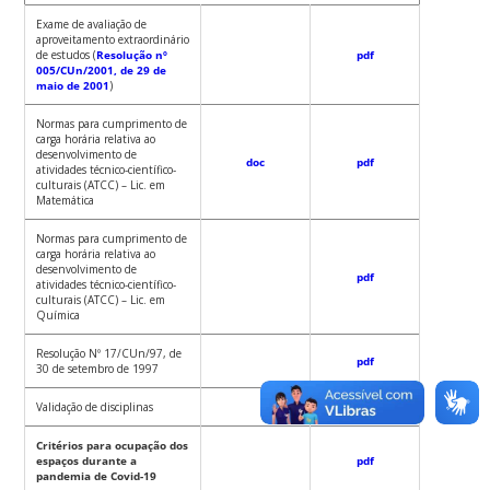
Exame de avaliação de
aproveitamento extraordinário
de estudos (
Resolução nº
pdf
005/CUn/2001, de 29 de
maio de 2001
)
Normas para cumprimento de
carga horária relativa ao
desenvolvimento de
doc
pdf
atividades técnico-científico-
culturais (ATCC) – Lic. em
Matemática
Normas para cumprimento de
carga horária relativa ao
desenvolvimento de
pdf
atividades técnico-científico-
culturais (ATCC) – Lic. em
Química
Resolução Nº 17/CUn/97, de
pdf
30 de setembro de 1997
Validação de disciplinas
pdf
Critérios para ocupação dos
espaços durante a
pdf
pandemia de Covid-19