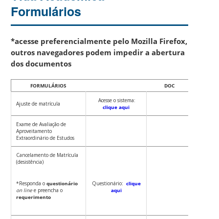
Formulários
*acesse preferencialmente pelo Mozilla Firefox,
outros navegadores podem impedir a abertura
dos documentos
FORMULÁRIOS
DOC
P
Acesse o sistema:
Ajuste de matrícula
clique aqui
Exame de Avaliação de
Aproveitamento
p
Extraordinário de Estudos
Cancelamento de Matrícula
(desistência)
Requeri
*Responda o
questionário
Questionário:
clique
on line
e preencha o
aqui
requerimento