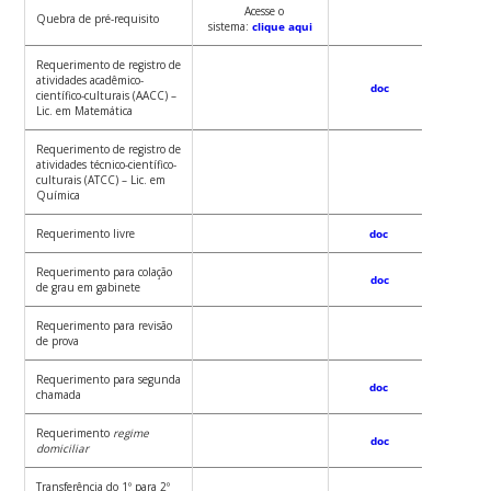
Acesse o
Quebra de pré-requisito
sistema:
clique aqui
Requerimento de registro de
atividades acadêmico-
doc
p
científico-culturais (AACC) –
Lic. em Matemática
Requerimento de registro de
atividades técnico-científico-
p
culturais (ATCC) – Lic. em
Química
Requerimento livre
doc
p
Requerimento para colação
doc
de grau em gabinete
Requerimento para revisão
p
de prova
Requerimento para segunda
doc
p
chamada
Requerimento
regime
doc
domiciliar
Transferência do 1º para 2º