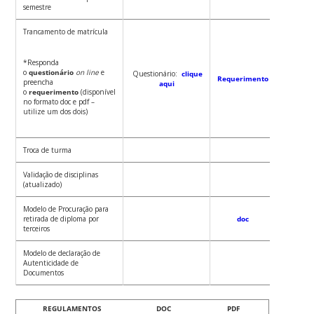
p
semestre
Trancamento de matrícula
*Responda
o
questionário
on line
e
Questionário:
clique
Requerimento
preencha
aqui
o
requerimento
(disponível
no formato doc e pdf –
utilize um dos dois)
Troca de turma
p
Validação de disciplinas
p
(atualizado)
Modelo de Procuração para
retirada de diploma por
doc
terceiros
Modelo de declaração de
Autenticidade de
p
Documentos
REGULAMENTOS
DOC
PDF