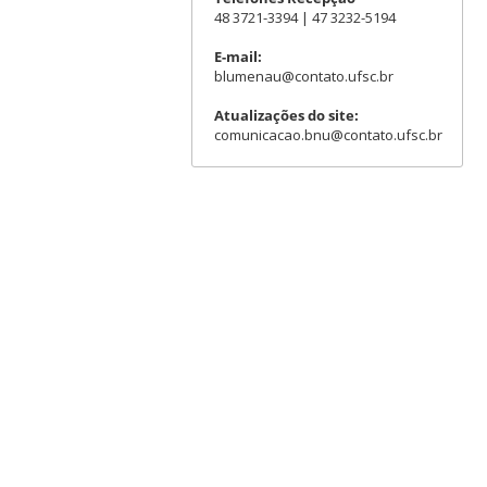
48 3721-3394 | 47 3232-5194
E-mail:
blumenau@contato.ufsc.br
Atualizações do site:
comunicacao.bnu@contato.ufsc.br