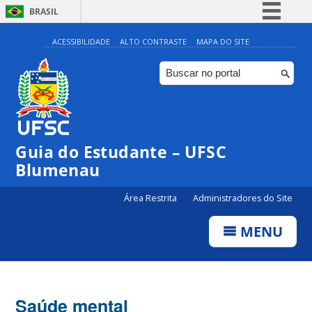
BRASIL
Simplifique!
ACESSIBILIDADE
ALTO CONTRASTE
MAPA DO SITE
Comunica BR
Participe
Acesso à informação
Legislação
Guia do Estudante – UFSC
Canais
Blumenau
Área Restrita
Administradores do Site
MENU
Saúde mental