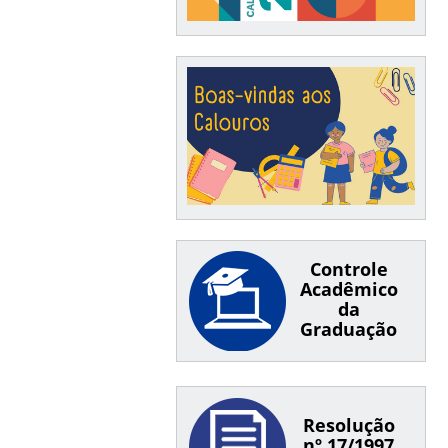
Controle
Acadêmico
da
Graduação
Resolução
nº 17/1997