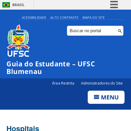
BRASIL
Simplifique!
ACESSIBILIDADE
ALTO CONTRASTE
MAPA DO SITE
Comunica BR
Participe
Acesso à informação
Legislação
Guia do Estudante – UFSC
Canais
Blumenau
Área Restrita
Administradores do Site
MENU
Hospitais