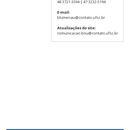
48 3721-3394 | 47 3232-5194
E-mail:
blumenau@contato.ufsc.br
Atualizações do site:
comunicacao.bnu@contato.ufsc.br