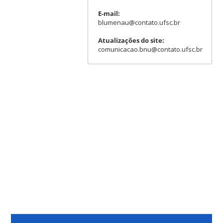
E-mail:
blumenau@contato.ufsc.br
Atualizações do site:
comunicacao.bnu@contato.ufsc.br