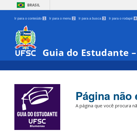
BRASIL
Ir para o conteúdo
1
Ir para o menu
2
Ir para a busca
3
Ir para o rodapé
4
Guia do Estudante 
Página não 
A página que você procura nã