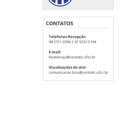
CONTATOS
Telefones Recepção
48 3721-3394 | 47 3232-5194
E-mail:
blumenau@contato.ufsc.br
Atualizações do site:
comunicacao.bnu@contato.ufsc.br